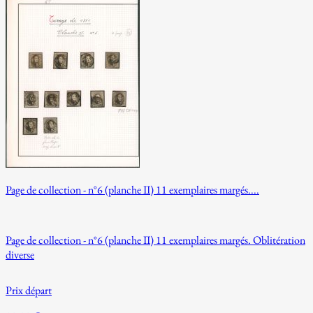
Page de collection - n°6 (planche II) 11 exemplaires margés....
Page de collection - n°6 (planche II) 11 exemplaires margés. Oblitération
diverse
Prix départ