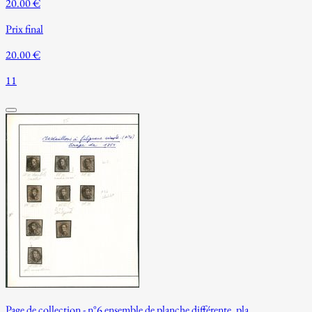
20.00 €
Prix final
20.00 €
11
Page de collection - n°6 ensemble de planche différente, pla...