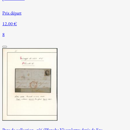
Prix départ
12.00 €
8
Page de collection - n°6 (Planche V) sur lettre datée de Ens...