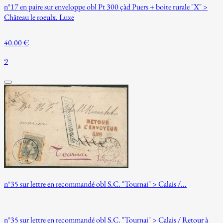
n°17 en paire sur enveloppe obl Pt 300 çàd Puers + boite rurale "X" >
Château le roeulx. Luxe
40.00 €
9
n°35 sur lettre en recommandé obl S.C. "Tournai" > Calais /...
n°35 sur lettre en recommandé obl S.C. "Tournai" > Calais / Retour à