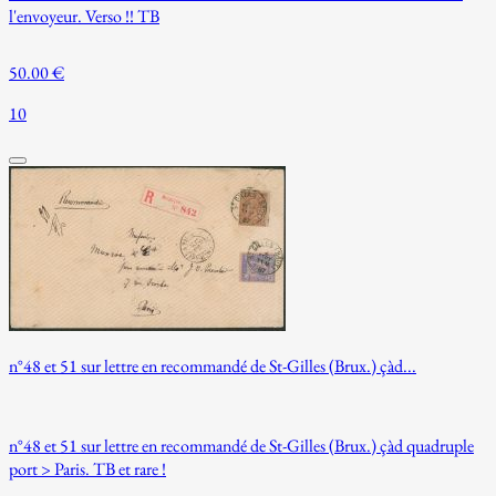
l'envoyeur. Verso !! TB
50.00 €
10
n°48 et 51 sur lettre en recommandé de St-Gilles (Brux.) çàd...
n°48 et 51 sur lettre en recommandé de St-Gilles (Brux.) çàd quadruple
port > Paris. TB et rare !