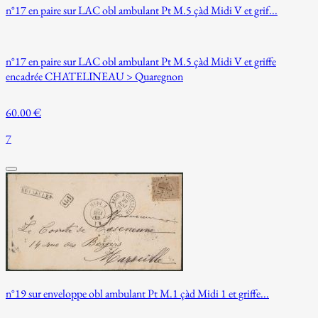
n°17 en paire sur LAC obl ambulant Pt M.5 çàd Midi V et grif...
n°17 en paire sur LAC obl ambulant Pt M.5 çàd Midi V et griffe
encadrée CHATELINEAU > Quaregnon
60.00 €
7
n°19 sur enveloppe obl ambulant Pt M.1 çàd Midi 1 et griffe...