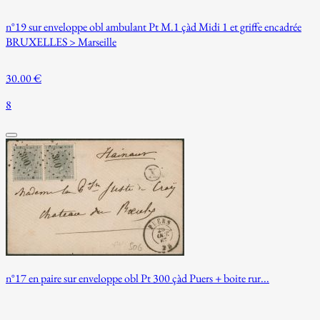
n°19 sur enveloppe obl ambulant Pt M.1 çàd Midi 1 et griffe encadrée
BRUXELLES > Marseille
30.00 €
8
n°17 en paire sur enveloppe obl Pt 300 çàd Puers + boite rur...