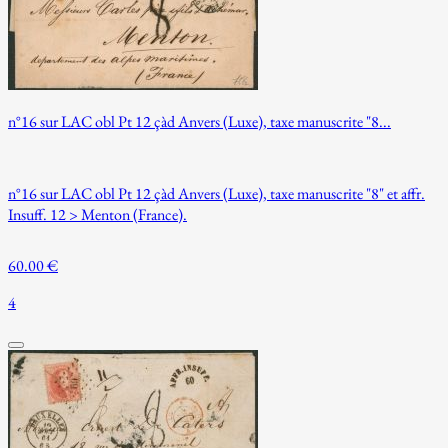
n°16 sur LAC obl Pt 12 çàd Anvers (Luxe), taxe manuscrite "8...
n°16 sur LAC obl Pt 12 çàd Anvers (Luxe), taxe manuscrite "8" et affr.
Insuff. 12 > Menton (France).
60.00 €
4