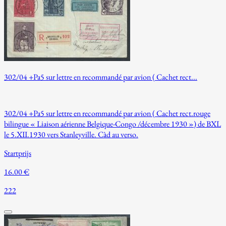
302/04 +Pa5 sur lettre en recommandé par avion ( Cachet rect...
302/04 +Pa5 sur lettre en recommandé par avion ( Cachet rect.rouge
bilingue « Liaison aérienne Belgique-Congo /décembre 1930 ») de BXL
le 5.XII.1930 vers Stanleyville. Càd au verso.
Startprijs
16.00 €
222