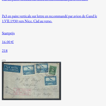
Pa3 en paire verticale sur lettre en recommandé par avion de Gand le
1.VII.1930 vers Nice. Càd au verso.
Startprijs
16.00 €
218