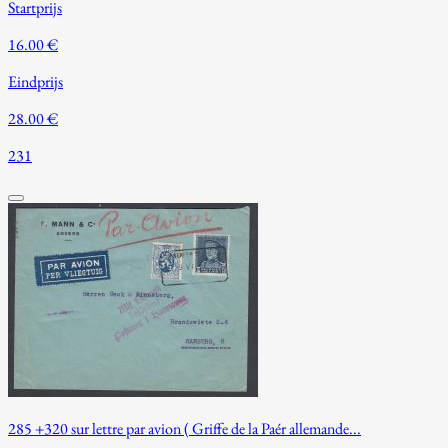
Startprijs
16.00 €
Eindprijs
28.00 €
231
285 +320 sur lettre par avion ( Griffe de la Paér allemande...