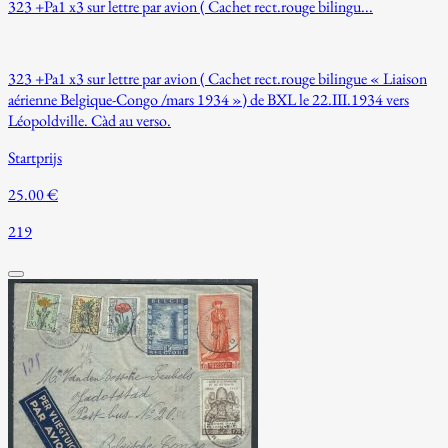
323 +Pa1 x3 sur lettre par avion ( Cachet rect.rouge bilingu...
323 +Pa1 x3 sur lettre par avion ( Cachet rect.rouge bilingue « Liaison
aérienne Belgique-Congo /mars 1934 ») de BXL le 22.III.1934 vers
Léopoldville. Càd au verso.
Startprijs
25.00 €
219