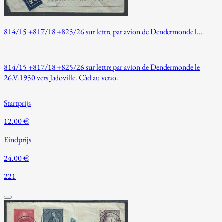
814/15 +817/18 +825/26 sur lettre par avion de Dendermonde l...
814/15 +817/18 +825/26 sur lettre par avion de Dendermonde le
26.V.1950 vers Jadoville. Càd au verso.
Startprijs
12.00 €
Eindprijs
24.00 €
221