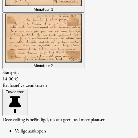
Miniatuur 1
Miniatuur 2
Startprijs
14.00 €
Exclusief verzendkosten
Favorieten
Deze veiling is beëindigd, u kunt geen bod meer plaatsen
Veilige aankopen